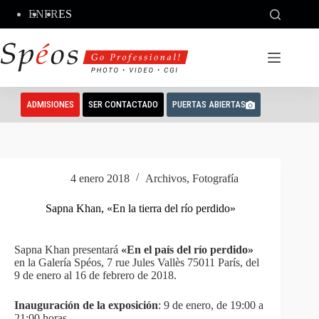
Saltar
EN
FR
ES
al
contenido
ADMISIONES
SER CONTACTADO
PUERTAS ABIERTAS
4 enero 2018
Archivos
,
Fotografía
Sapna Khan, «En la tierra del río perdido»
Sapna Khan presentará
«En el país del río perdido»
en la Galería Spéos, 7 rue Jules Vallès 75011 París, del
9 de enero al 16 de febrero de 2018.
Inauguración de la exposición
: 9 de enero, de 19:00 a
21:00 horas.