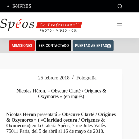
Saltar
EN
FR
ES
al
contenido
ADMISIONES
SER CONTACTADO
PUERTAS ABIERTAS
25 febrero 2018
Fotografía
Nicolas Héron, » Obscure Clarté / Origines &
Oxymores » (en inglés)
Nicolas Héron
presentará
» Obscure Clarté / Origines
& Oxymores
» (
«Claridad
oscura
/
Orígenes
&
Oxímeros
«
)
en la Galería Spéos, 7 rue Jules Vallès
75011 París, del 5 de abril al 16 de mayo de 2018.