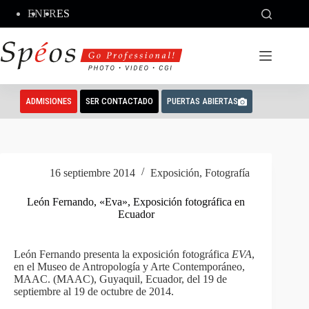
Saltar
EN
FR
ES
al
contenido
ADMISIONES
SER CONTACTADO
PUERTAS ABIERTAS
16 septiembre 2014
Exposición
,
Fotografía
León Fernando, «Eva», Exposición fotográfica en
Ecuador
León Fernando presenta la exposición fotográfica
EVA
,
en el Museo
de
Antropología
y
Arte Contemporáneo,
MAAC
.
(MAAC), Guyaquil, Ecuador, del
19 de
septiembre al
19 de octubre de 2014
.