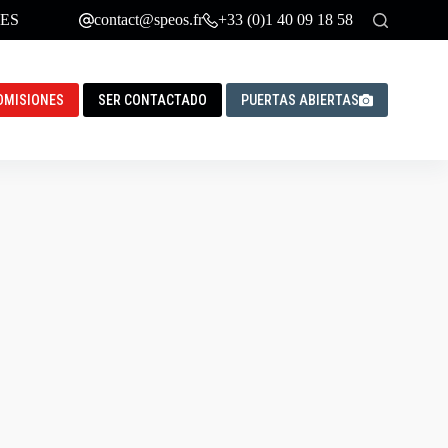
ES
contact@speos.fr
+33 (0)1 40 09 18 58
DMISIONES
SER CONTACTADO
PUERTAS ABIERTAS