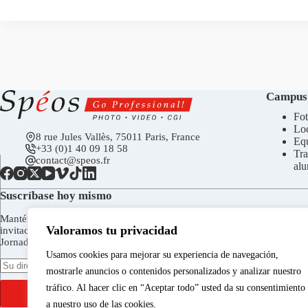
Campus
Fot
Loc
8 rue Jules Vallès, 75011 Paris, France
Eq
+33 (0)1 40 09 18 58
Tra
contact@speos.fr
al
Suscríbase hoy mismo
Manténgase en contacto para recibir el boletín de Spéos,
Valoramos tu privacidad
invitaciones a las inauguraciones de la Galería Spéos, a las
Jornadas de Puertas Abiertas, etc.
Usamos cookies para mejorar su experiencia de navegación,
mostrarle anuncios o contenidos personalizados y analizar nuestro
tráfico. Al hacer clic en “Aceptar todo” usted da su consentimiento
ENVIAR
a nuestro uso de las cookies.