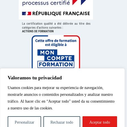
Valoramos tu privacidad
Usamos cookies para mejorar su experiencia de navegación,
mostrarle anuncios o contenidos personalizados y analizar nuestro
tráfico. Al hacer clic en “Aceptar todo” usted da su consentimiento
a nuestro uso de las cookies.
Aviso legal
|
Política de
© 2026 – Spéos, curso
privacidad
|
Política de
privado de enseñanza
Personalizar
Rechazar todo
Aceptar todo
cookies
|
Cursos de
superior | Todos los