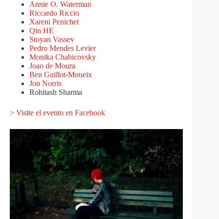
Annie O. Waterman
Riccardo Riccio
Xareni Penichet
Qin HE
Stoyan Vassev
Pedro Mendes Levier
Monika Chabicovsky
Joao de Moura
Ben Guillot-Moueix
Jon Norris
Rohitash Sharma
> Visite el evento en Facebook