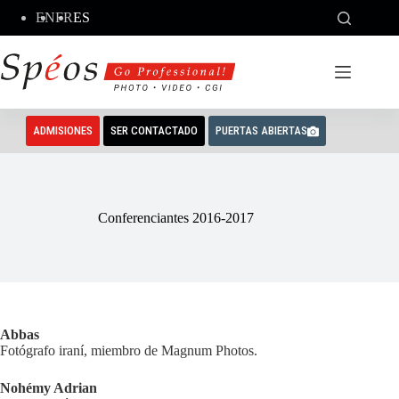
Saltar
EN
FR
ES
al
contenido
ADMISIONES
SER CONTACTADO
PUERTAS ABIERTAS
Conferenciantes 2016-2017
Abbas
Fotógrafo iraní, miembro de Magnum Photos.
Nohémy Adrian