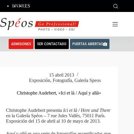
Saltar
EN
FR
ES
al
contenido
ADMISIONES
SER CONTACTADO
PUERTAS ABIERTAS
15 abril 2013
Exposición
,
Fotografía
,
Galería Speos
Christophe Audebert, «Ici et là / Aquí y allá»
Christophe Audebert presenta
Ici et là / Here and There
en la Galería Spéos – 7 rue Jules Vallès, 75011 París.
Exposición del 15 de abril al 10 de mayo de 2013.
Aquí y allá
es una serie de fotografías escenificadas que