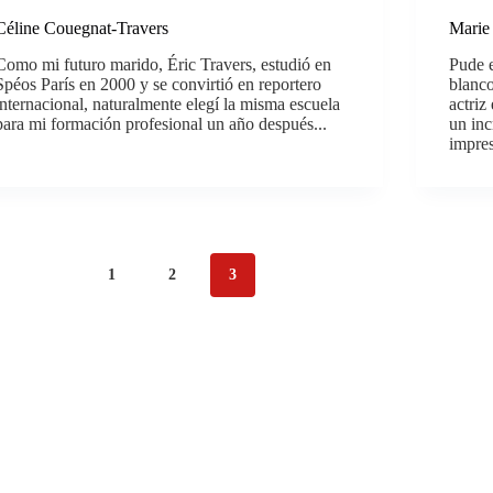
Céline Couegnat-Travers
Marie
Como mi futuro marido, Éric Travers, estudió en
Pude e
Spéos París en 2000 y se convirtió en reportero
blanc
internacional, naturalmente elegí la misma escuela
actriz
para mi formación profesional un año después...
un inc
impres
1
2
3