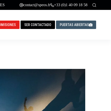
ES
contact@speos.fr
+33 (0)1 40 09 18 58
DMISIONES
SER CONTACTADO
PUERTAS ABIERTAS