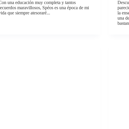
Con una educación muy completa y tantos
Descu
recuerdos maravillosos, Spéos es una época de mi
pareci
vida que siempre atesoraré...
la en
una de
bastan