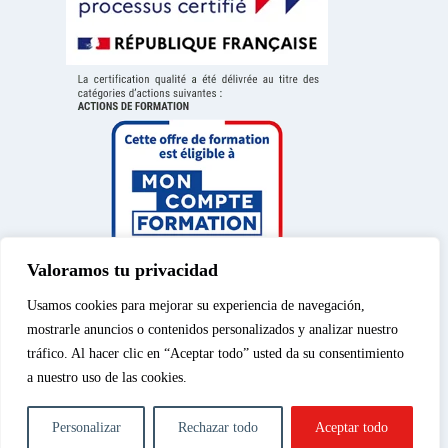
Valoramos tu privacidad
Usamos cookies para mejorar su experiencia de navegación,
mostrarle anuncios o contenidos personalizados y analizar nuestro
tráfico. Al hacer clic en “Aceptar todo” usted da su consentimiento
a nuestro uso de las cookies.
Aviso legal
|
Política de
© 2026 – Spéos, curso
privacidad
|
Política de
privado de enseñanza
Personalizar
Rechazar todo
Aceptar todo
cookies
|
Cursos de
superior | Todos los