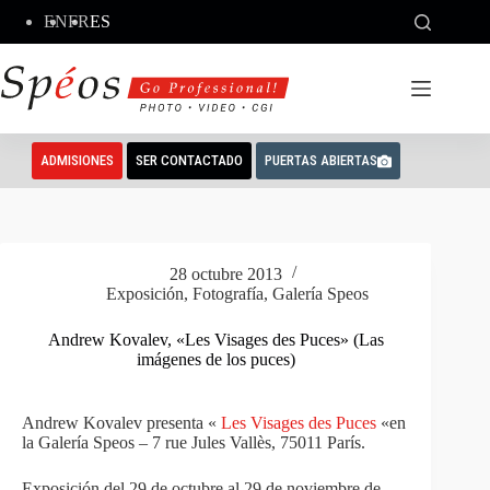
Saltar
EN
FR
ES
al
contenido
ADMISIONES
SER CONTACTADO
PUERTAS ABIERTAS
28 octubre 2013
Exposición
,
Fotografía
,
Galería Speos
Andrew Kovalev, «Les Visages des Puces» (Las
imágenes de los puces)
Andrew Kovalev presenta «
Les Visages des Puces
«en
la Galería Speos – 7 rue Jules Vallès, 75011 París.
Exposición del 29 de octubre al 29 de noviembre de