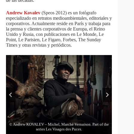
de las décadas.
Andrew Kovalev
(Speos 2012) es un fotógrafo
especializado en retratos medioambientales, editoriales y
corporativos. Actualmente reside en París y trabaja para
la prensa y clientes corporativos de Europa, el Reino
Unido y Rusia, con publicaciones en Le Monde, Le
Point, Le Parisien, Le Figaro, Forbes, The Sunday
Times y otras revistas y periódicos.
© Andrew KOVALEV – Bizeul Michel, Marché Paul Bert. Part
© Andrew KOVALEV – Michel, Marché Vernaison. Part of the
© Andrew KOVALEV – Edward. Part of the series Les Visages
© Andrew KOVALEV – Djames. Part of the series Les Visages
© Andrew KOVALEV – Franck & Louise Morel, Marché Paul
Bert. Part of the series Les Visages des Puces.
of the series Les Visages des Puces.
series Les Visages des Puces.
des Puces.
des Puces.