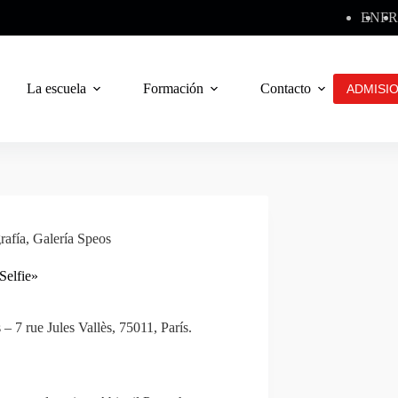
EN
FR
La escuela
Formación
Contacto
ADMISI
rafía
,
Galería Speos
Selfie»
– 7 rue Jules Vallès, 75011, París.