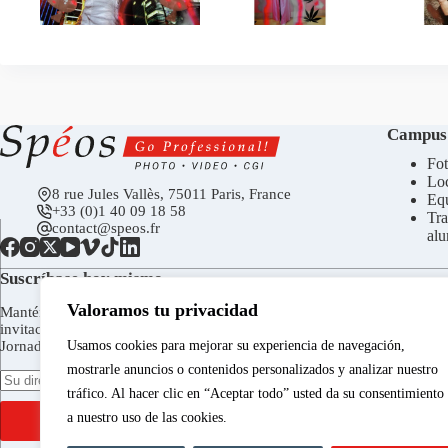
Campus
Fot
Loc
8 rue Jules Vallès, 75011 Paris, France
Eq
+33 (0)1 40 09 18 58
Tra
contact@speos.fr
al
Suscríbase hoy mismo
Valoramos tu privacidad
Manténgase en contacto para recibir el boletín de Spéos,
invitaciones a las inauguraciones de la Galería Spéos, a las
Usamos cookies para mejorar su experiencia de navegación,
Jornadas de Puertas Abiertas, etc.
mostrarle anuncios o contenidos personalizados y analizar nuestro
tráfico. Al hacer clic en “Aceptar todo” usted da su consentimiento
a nuestro uso de las cookies.
ENVIAR