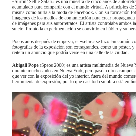
«Surfin’ Selfie Safari» es una muestra de cinco años de autorretra
acumulado para compartir con el mundo virtual. A principios de 
misma como burla a la moda de Facebook. Con su formación fotog
imágenes de los medios de comunicación para crear propaganda y
de imágenes para sus autorretratos. El artista controlaba ambos 
sujeto. Pronto la experimentación se convirtió en hábito y su per
Pocos años después de empezar, el «selfie» se hizo tan común 
fotografías de la exposición son extragrandes, como un póster, y 
reitera un anuncio que podría verse en una calle de la ciudad.
Abigail Pope
(Speos 2000) es una artista multimedia de Nueva Y
durante muchos años en Nueva York, pero pasó a otros campos de
que ver con la exposición del yo interior, fuera del mundo comerc
herramienta de expresión, por lo que casi toda su obra está en lín