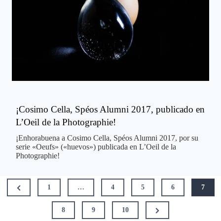
¡Cosimo Cella, Spéos Alumni 2017, publicado en
L’Oeil de la Photographie!
¡Enhorabuena a Cosimo Cella, Spéos Alumni 2017, por su
serie «Oeufs» («huevos») publicada en L’Oeil de la
Photographie!
Paginación
Previous
1
…
4
5
6
7
de
Page
entradas
Next
8
9
10
Page