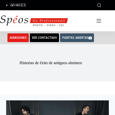
Saltar
EN
FR
ES
al
contenido
ADMISIONES
SER CONTACTADO
PUERTAS ABIERTAS
Historias de éxito de antiguos alumnos