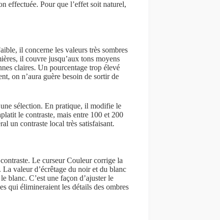
n effectuée. Pour que l’effet soit naturel,
ible, il concerne les valeurs très sombres
mières, il couvre jusqu’aux tons moyens
nnes claires. Un pourcentage trop élevé
ent, on n’aura guère besoin de sortir de
ne sélection. En pratique, il modifie le
aplatit le contraste, mais entre 100 et 200
 un contraste local très satisfaisant.
 contraste. Le curseur Couleur corrige la
 La valeur d’écrêtage du noir et du blanc
s le blanc. C’est une façon d’ajuster le
es qui élimineraient les détails des ombres