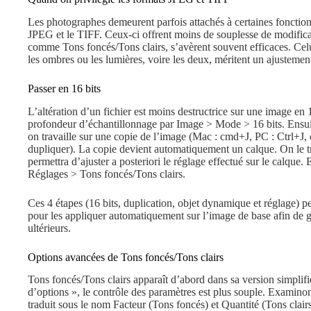
Les photographes demeurent parfois attachés à certaines foncti
JPEG et le TIFF. Ceux-ci offrent moins de souplesse de modifica
comme Tons foncés/Tons clairs, s’avèrent souvent efficaces. Celu
les ombres ou les lumières, voire les deux, méritent un ajusteme
Passer en 16 bits
L’altération d’un fichier est moins destructrice sur une image en 1
profondeur d’échantillonnage par Image > Mode > 16 bits. Ensuit
on travaille sur une copie de l’image (Mac : cmd+J, PC : Ctrl+J, ou
dupliquer). La copie devient automatiquement un calque. On le 
permettra d’ajuster a posteriori le réglage effectué sur le calque.
Réglages > Tons foncés/Tons clairs.
Ces 4 étapes (16 bits, duplication, objet dynamique et réglage) p
pour les appliquer automatiquement sur l’image de base afin de 
ultérieurs.
Options avancées de Tons foncés/Tons clairs
Tons foncés/Tons clairs apparaît d’abord dans sa version simplifi
d’options », le contrôle des paramètres est plus souple. Examino
traduit sous le nom Facteur (Tons foncés) et Quantité (Tons clai