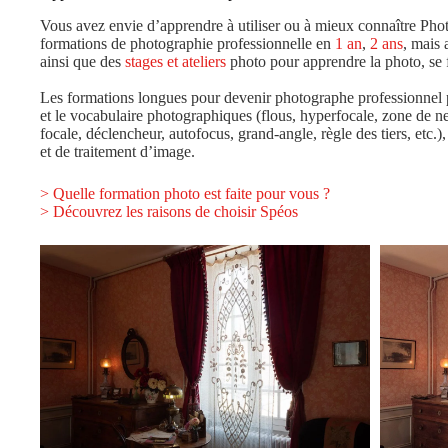
Vous avez envie d’apprendre à utiliser ou à mieux connaître Pho
formations de photographie professionnelle en
1 an
,
2 ans
, mais 
ainsi que des
stages et ateliers
photo pour apprendre la photo, se f
Les formations longues pour devenir photographe professionnel p
et le vocabulaire photographiques (flous, hyperfocale, zone de ne
focale, déclencheur, autofocus, grand-angle, règle des tiers, etc.)
et de traitement d’image.
> Quelle formation photo est faite pour vous ?
> Découvrez les raisons de choisir Spéos