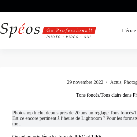
Passer
au
contenu
L’école
29 novembre 2022
Actus
,
Photog
Tons foncés/Tons clairs dans P
Photoshop inclut depuis près de 20 ans un réglage Tons foncés/To
Est-ce encore pertinent à l’heure de Lightroom ? Pour les formats
mot.
Quand on privilégie les formats JPEG et TIFF