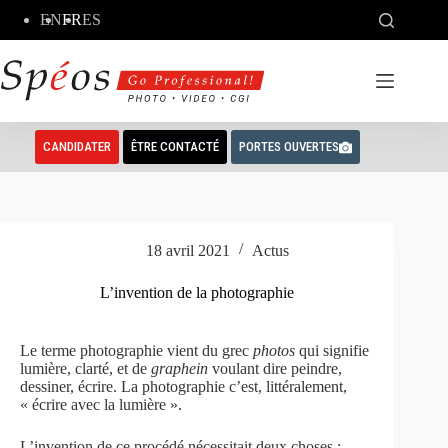
Passer
EN
FR
ES
au
contenu
CANDIDATER
ÊTRE CONTACTÉ
PORTES OUVERTES
18 avril 2021
Actus
L’invention de la photographie
Le terme photographie vient du grec
photos
qui signifie
lumière, clarté, et de
graphein
voulant dire peindre,
dessiner, écrire. La photographie c’est, littéralement,
« écrire avec la lumière ».
L’invention de ce procédé nécessitait deux choses :