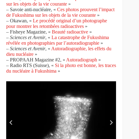
sur les objets de la vie courante
»
– Savoie anti-nucléaire, «
Ces photos prouvent l’impact
de Fukushima sur les objets de la vie courante
»
– Okawan, «
Le procédé original d’un photographe
pour montrer les retombées radioactives
»
– Fisheye Magazine, «
Beauté radioactive
»
–
Sciences et Avenir
, «
La catastrophe de Fukushima
révélée en photographies par l’autoradiographie
»
–
Sciences et Avenir
, «
Autoradiographie, les effets du
dieu nucléaire
»
– PROPAAH Magazine #2, «
Autoradiograph
»
– Radio RTS (Suisse), «
Si la photo est bonne, les traces
du nucléaire à Fukushima
»