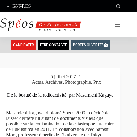
Passer
EN
FR
ES
au
contenu
CANDIDATER
ÊTRE CONTACTÉ
PORTES OUVERTES
5 juillet 2017
Actus
,
Archives
,
Photographie
,
Prix
De la beauté de la radioactivité, par Masamichi Kagaya
Masamichi Kagaya, diplômé Spéos 2009, a décidé de
laisser derrière lui autant de documents visuels que
possible sur la contamination de la catastrophe nucléaire
de Fukushima en 2011. En collaboration avec Satoshi
Mori, professeur émérite de l’Université de Tokyo,