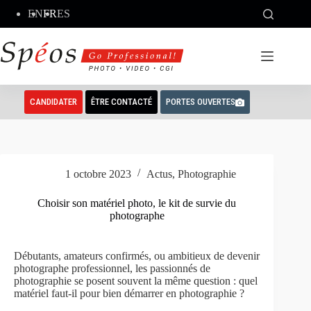
Passer
EN
FR
ES
au
contenu
CANDIDATER
ÊTRE CONTACTÉ
PORTES OUVERTES
1 octobre 2023
Actus
,
Photographie
Choisir son matériel photo, le kit de survie du
photographe
Débutants, amateurs confirmés, ou ambitieux de devenir
photographe professionnel, les passionnés de
photographie se posent souvent la même question : quel
matériel faut-il pour bien démarrer en photographie ?