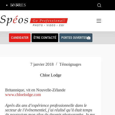
Passer
EN
FR
ES
au
contenu
CANDIDATER
ÊTRE CONTACTÉ
PORTES OUVERTES
7 janvier 2018
Témoignages
Chloe Lodge
Britannique, vit en Nouvelle-Zélande
www.chloelodge.com
Après dix ans d’expérience professionnelle dans le
secteur de l’événementiel, j’ai réalisé qu’il était temps
de poursuivre mon rêve de devenir photographe. Je me