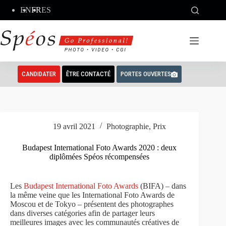
Passer
EN
FR
ES
au
contenu
CANDIDATER
ÊTRE CONTACTÉ
PORTES OUVERTES
19 avril 2021
Photographie
,
Prix
Budapest International Foto Awards 2020 : deux
diplômées Spéos récompensées
Les
Budapest International Foto Awards
(BIFA) – dans
la même veine que les International Foto Awards de
Moscou et de Tokyo – présentent des photographes
dans diverses catégories afin de partager leurs
meilleures images avec les communautés créatives de