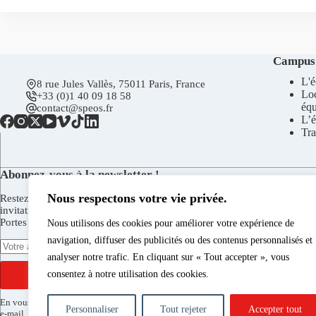
Campus
L'é
8 rue Jules Vallès, 75011 Paris, France
Lo
+33 (0)1 40 09 18 58
éq
contact@speos.fr
L’é
Tra
Abonnez-vous à la newsletter !
Nous respectons votre vie privée.
Restez en contact pour recevoir la newsletter de Spéos, les
invitations aux vernissages de la Galerie Spéos, aux Journées
Portes Ouvertes, et plus encore.
Nous utilisons des cookies pour améliorer votre expérience de
navigation, diffuser des publicités ou des contenus personnalisés et
analyser notre trafic. En cliquant sur « Tout accepter », vous
consentez à notre utilisation des cookies.
S'INSCRIRE
En vous inscrivant vous acceptez de recevoir la newsletter de Spéos par
Personnaliser
Tout rejeter
Accepter tout
e-mail. Vous pouvez vous désinscrire à tout moment via le lien présent