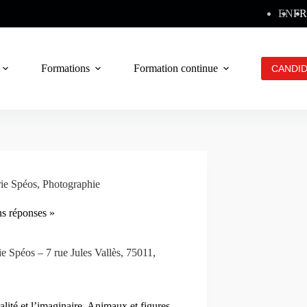
EN
FR
Formations
Formation continue
Contact
CANDI
ie Spéos
,
Photographie
ns réponses »
e Spéos – 7 rue Jules Vallès, 75011,
lité et l’imaginaire. Animaux et figures