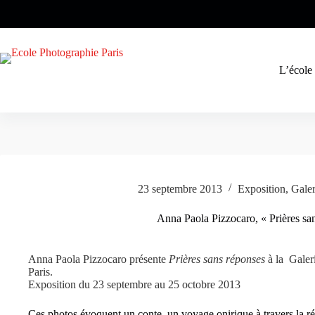
Passer
au
contenu
L’école
23 septembre 2013
Exposition
,
Galer
Anna Paola Pizzocaro, « Prières sa
Anna Paola Pizzocaro présente
Prières sans réponses
à la Galeri
Paris.
Exposition du 23 septembre au 25 octobre 2013
Ces photos évoquent un conte, un voyage onirique à travers la réa