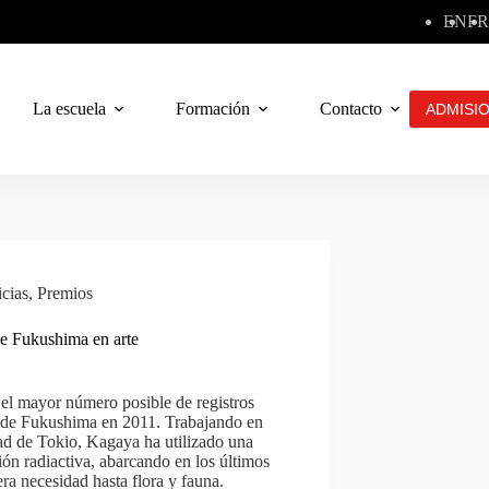
EN
FR
La escuela
Formación
Contacto
ADMISI
cias
,
Premios
de Fukushima en arte
l mayor número posible de registros
ar de Fukushima en 2011. Trabajando en
ad de Tokio, Kagaya ha utilizado una
ión radiactiva, abarcando en los últimos
a necesidad hasta flora y fauna.