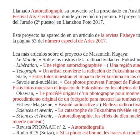
Llamado
Autoradiograph
, su proyecto se ha presentado en Austr
Festival Ars Electronica
, donde ya recibió un premio. El proyect
del Jurado (2º puesto) en Lianzhou Foto 2017.
Este proyecto ha aparecido en un artículo de
la revista Fisheye
ti
la página 53 del
número especial de Arles 2017
.
Lea más artículos sobre el proyecto de Masamichi Kagaya:
–
Le Monde
, » Sobre los rastros de la radioactividad en Fukushi
–
Libération
, »
Une région autoradiographiée
» (
Una región aut
–
Telegraph
, »
Un artista convierte la radiación de Fukushima en
– Slate, »
Estas fotos muestran el impacto de Fukushima en los ob
– Savoie anti-nucléaire, »
Ces photos prouvent l’impact de Fukush
Estas fotos muestran el impacto de Fukushima en los objetos de l
– Okawan, »
Le procédé original d’un photographe pour montrer
procedimiento original de un fotógrafo para mostrar las tumbas r
– Fisheye Magazine, »
Beauté radioactive
» (
Belleza radioactiv
–
Sciences et Avenir
, »
La catastrophe de Fukushima révélée en p
–
Sciences et Avenir
, »
Autoradiographie, les effets du dieu nuclé
muerte nuclear
)
– Revista PROPAAH nº 2, »
Autorradiografía
– Radio RTS (Suiza), »
Si la photo est bonne, les traces du nuc