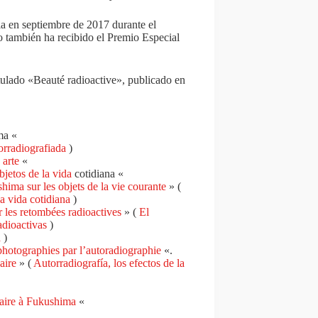
ia en septiembre de 2017 durante el
o también ha recibido el
Premio Especial
tulado «Beauté radioactive», publicado en
ma «
orradiografiada
)
 arte
«
jetos de la vida
cotidiana «
ima sur les objets de la vie courante
» (
a vida cotidiana
)
 les retombées radioactives
» (
El
adioactivas
)
a
)
hotographies par l’autoradiographie
«.
aire
» (
Autorradiografía, los efectos de la
léaire à Fukushima
«