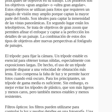
principales de objetivos en su trabajo. Los primeros son
los objetivos «gran angular» o «ultra gran angular».
Estos objetivos se utilizan para fotos que requieren un
ángulo de visión muy amplio porque captan la mayor
parte del fondo. Son ideales para captar la inmensidad
de las vistas panorámicas. En segundo lugar están los
teleobjetivos. Se trata de objetivos de gran zoom que
permiten afinar el enfoque y captar a la perfección los
detalles de un paisaje. La combinación de estos dos
tipos de objetivos abre nuevas perspectivas al fotógrafo
de paisajes.
El trípode: para fijar la cámara. Un trípode estable es
esencial para obtener tomas nítidas, especialmente con
exposiciones largas. De hecho, el uso de un trípode
permite disparar a una velocidad de obturación más
lenta. Esto compensa la falta de luz y te permite hacer
fotos cuando está oscuro. Para los principiantes, un
trípode de gama media es suficiente. Sin embargo, es
mejor evitar los trípodes de plástico, que son más ligeros
y menos caros, pero también menos estables y menos
resistentes.
Filtros ópticos: los filtros pueden utilizarse para
controlar la luz y resaltar detalles en una fotografía. Una