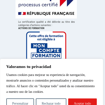
Valoramos tu privacidad
Usamos cookies para mejorar su experiencia de navegación,
mostrarle anuncios o contenidos personalizados y analizar nuestro
tráfico. Al hacer clic en “Aceptar todo” usted da su consentimiento
a nuestro uso de las cookies.
Aviso legal
|
Política de
© 2026 – Spéos, curso
privacidad
|
Política de
privado de enseñanza
Personalizar
Rechazar todo
Aceptar todo